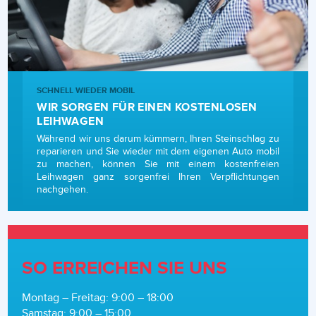
SCHNELL WIEDER MOBIL
WIR SORGEN FÜR EINEN KOSTENLOSEN
LEIHWAGEN
Während wir uns darum kümmern, Ihren Steinschlag zu
reparieren und Sie wieder mit dem eigenen Auto mobil
zu machen, können Sie mit einem kostenfreien
Leihwagen ganz sorgenfrei Ihren Verpflichtungen
nachgehen.
SO ERREICHEN SIE UNS
Montag – Freitag: 9:00 – 18:00
Samstag: 9:00 – 15:00