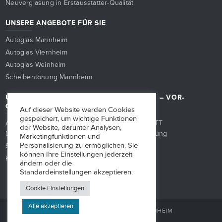
Neuverglasung in Erstausstatter-Qualität
UNSERE ANGEBOTE FÜR SIE
Autoglas Mannheim
Autoglas Viernheim
Autoglas Weinheim
Scheibentönung Mannheim
UNSER AUTOGLAS-SERVICE IN MANNHEIM – VOR-
ORT, LEIHWAGEN & MEHR
Auf dieser Website werden Cookies
gespeichert, um wichtige Funktionen
Autoglas-Schaden und Versicherung – CAR-PUTT
der Website, darunter Analysen,
übernimmt die komplette Versicherungsabwicklung
Marketingfunktionen und
Personalisierung zu ermöglichen. Sie
Sorglos-Service
können Ihre Einstellungen jederzeit
Kostenloser Leihwagen
ändern oder die
Standardeinstellungen akzeptieren.
Cookie Einstellungen
Alle akzeptieren
© 2026 CAR-PUTT AUTOGLAS MANNHEIM